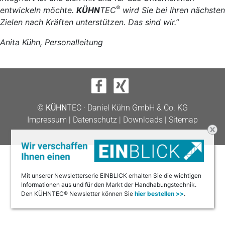
®
entwickeln möchte.
KÜHN
TEC
wird Sie bei Ihren nächsten
Zielen nach Kräften unterstützen. Das sind wir.”
Anita Kühn, Personalleitung
©
KÜHN
TEC · Daniel Kühn GmbH & Co. KG
Impressum
|
Datenschutz
|
Downloads
|
Sitemap
Mit unserer Newsletterserie EINBLICK erhalten Sie die wichtigen
Informationen aus und für den Markt der Handhabungstechnik.
Den KÜHNTEC® Newsletter können Sie
hier bestellen >>
.