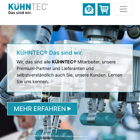
KÜHNTEC® Das sind wir.
Markenprodukte in geprüfter
KÜHNTEC® Qualität.
Wir, das sind alle
KÜHNTEC®
Mitarbeiter, unsere
Premium-Partner und Lieferanten und
Von Vakuumsaugern über Greiferkomponenten und
selbstverständlich auch Sie, unsere Kunden. Lernen
bis hin zu individuellen Systemlösungen – hier
Sie uns kennen.
finden Sie die perfekten Produkte für jede
Anwendung.
Previous
Nex