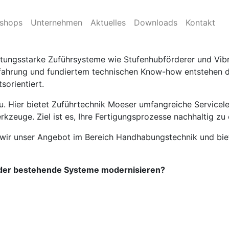
sion und Effizienz für Ihre Produktion
eshops
Unternehmen
Aktuelles
Downloads
Kontakt
tisierung und stellt Ihnen mit der Zuführtechnik Moeser G
stungsstarke Zuführsysteme wie Stufenhubförderer und Vibr
ahrung und fundiertem technischen Know-how entstehen do
sorientiert.
u. Hier bietet Zuführtechnik Moeser umfangreiche Servicel
kzeuge. Ziel ist es, Ihre Fertigungsprozesse nachhaltig zu 
 wir unser Angebot im Bereich Handhabungstechnik und biet
 oder bestehende Systeme modernisieren?