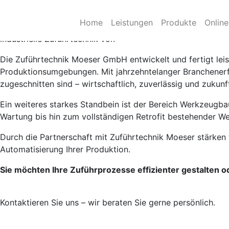
Neuer Partner bei KÜHNTEC: Zuführtechnik Moeser – Präzi
Home
Leistungen
Produkte
Onlin
KÜHNTEC erweitert sein Partnernetzwerk im Bereich Automa
industrielle Zuführtechnik vor.
Die Zuführtechnik Moeser GmbH entwickelt und fertigt lei
Produktionsumgebungen. Mit jahrzehntelanger Branchenerf
zugeschnitten sind – wirtschaftlich, zuverlässig und zukunft
Ein weiteres starkes Standbein ist der Bereich Werkzeugba
Wartung bis hin zum vollständigen Retrofit bestehender Wer
Durch die Partnerschaft mit Zuführtechnik Moeser stärken
Automatisierung Ihrer Produktion.
Sie möchten Ihre Zuführprozesse effizienter gestalten
Kontaktieren Sie uns – wir beraten Sie gerne persönlich.